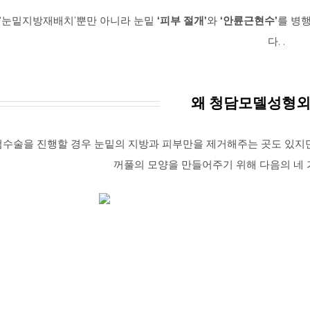
 ‘눈밑지방재배치’뿐만 아니라 눈밑
‘피부 절개’
와
‘안륜근현수’
를 병
다. .
왜 청담모델성형외
검수술을 진행할 경우 눈밑의 지방과 피부만을 제거해주는 곳도 있지
꺼풀의 모양을 만들어주기 위해 다음의 네