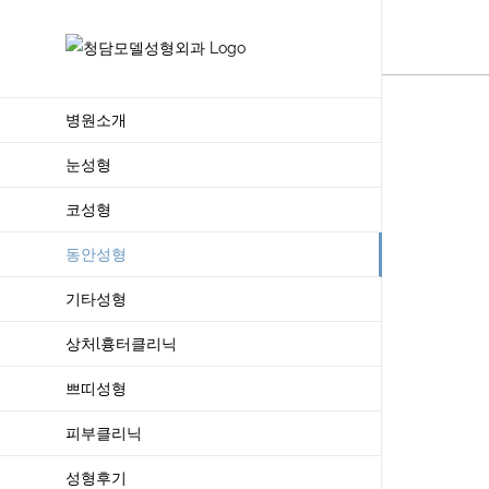
Skip
to
content
병원소개
눈성형
코성형
동안성형
기타성형
상처l흉터클리닉
쁘띠성형
피부클리닉
성형후기