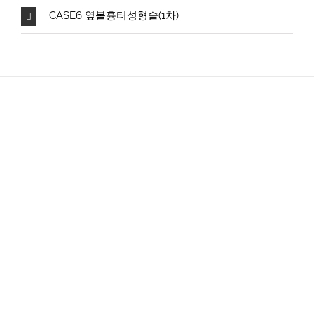
CASE6 옆볼흉터성형술(1차)
지금 바로 상담하세요~!