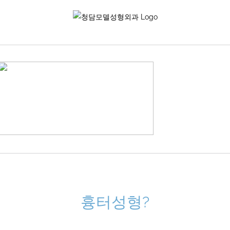
Skip
to
content
흉터성형?