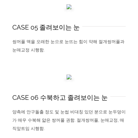
CASE 05 졸려보이는 눈
쌍꺼풀 액을 오래한 눈으로 눈뜨는 힘이 약해 절개쌍꺼풀과
눈매교정 시행함.
CASE 06 수북하고 졸려보이는 눈
양측에 안구돌출 정도 및 눈썹 비대칭 있던 분으로 눈두덩이
가 매우 수북해 얇은 쌍꺼풀 권함. 절개쌍꺼풀, 눈매교정, 매
직앞트임 시행함.