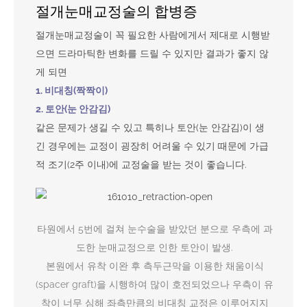
절개눈매교정술의 합병증
절개눈매교정술이 꼭 필요한 사람에게서 제대로 시행받
으면 드라마틱한 변화를 드릴 수 있지만 결과가 좋지 않
게 되면
1. 비대칭(짝짝이)
2. 토안(눈 안감김)
같은 문제가 생길 수 있고 특히나 토안(눈 안감김)이 생
긴 경우에는 교정이 굉장히 어려울 수 있기 때문에 가급
적 조기(2주 이내)에 교정술을 받는 것이 좋습니다.
타원에서 5번에 걸쳐 눈수술을 받았던 분으로 우측에 과
도한 눈매교정으로 인한 토안이 발생.
본원에서 유착 이완 후 측두근막을 이용한 채움이식
(spacer graft)을 시행하여 많이 호전되었으나 우측이 유
착이 너무 심해 좌측만큼의 비대칭 교정은 이루어지지