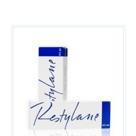
[이천 필러]Dr.김치선 칼럼- 수술없이 오똑한 콧날…
콧대필러
칼럼