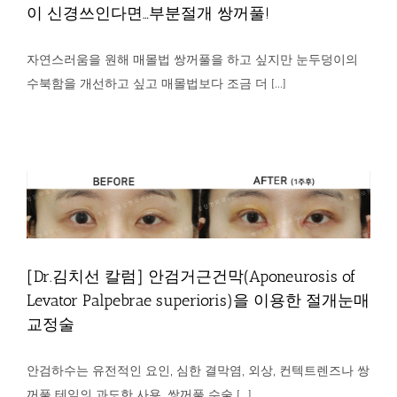
이 신경쓰인다면…부분절개 쌍꺼풀!
자연스러움을 원해 매몰법 쌍꺼풀을 하고 싶지만 눈두덩이의
수북함을 개선하고 싶고 매몰법보다 조금 더 [...]
[Dr.김치선 칼럼] 매몰을 하고 싶지만 수북한 눈이
신경쓰인다면…부분절개 쌍꺼풀!
칼럼
[Dr.김치선 칼럼] 안검거근건막(Aponeurosis of
[Dr.김치선 칼럼] 안검거근건막(Aponeurosis of
Levator Palpebrae superioris)을 이용한 절개눈매
교정술
Levator Palpebrae superioris)을 이용한 절개눈매
칼럼
교정술
안검하수는 유전적인 요인, 심한 결막염, 외상, 컨텍트렌즈나 쌍
꺼풀 테잎의 과도한 사용, 쌍꺼풀 수술 [...]