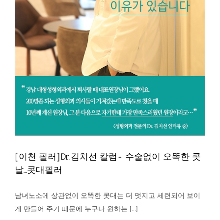
[이천 필러]Dr.김치선 칼럼- 수술없이 오똑한 콧
날…콧대필러
남녀노소에 상관없이 오똑한 콧대는 더 멋지고 세련되어 보이
게 만들어 주기 때문에 누구나 원하는 [...]