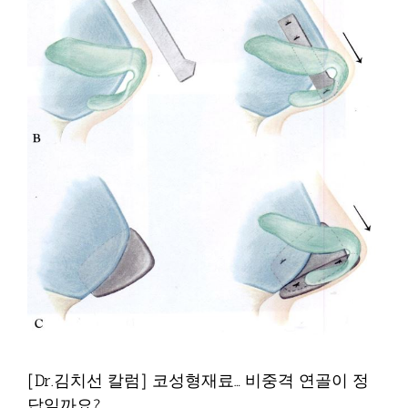
[Dr.김치선 칼럼] 안검하수(Blepharoptosis)란?
칼럼
[Dr.김치선 칼럼] 코성형재료… 비중격 연골이 정
답일까요?