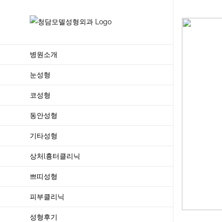
Skip
to
content
병원소개
눈성형
코성형
동안성형
기타성형
상처l흉터클리닉
쁘띠성형
피부클리닉
성형후기