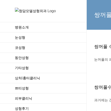
Skip
to
쌍꺼
content
병원소개
눈성형
쌍꺼풀 
코성형
동안성형
눈꺼풀의 피
기타성형
상처l흉터클리닉
쌍꺼풀수
쁘띠성형
피부클리닉
과거에는 간
성형후기