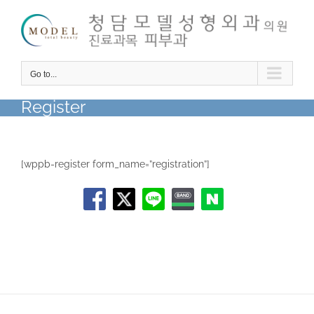
Skip
to
content
Go to...
Register
[wppb-register form_name=”registration”]