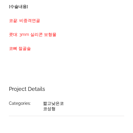
[수술내용]
코끝: 비중격연골
콧대: 3mm 실리콘 보형물
코뼈 절골술
Project Details
Categories:
짧고낮은코
코성형