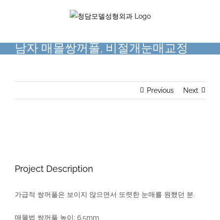
Skip
to
content
남자 매몰쌍꺼풀, 비절개눈매교정
Previous
Next
View
Larger
Image
Project Description
가급적 쌍꺼풀은 보이지 않으면서 또렷한 눈매를 원했던 분.
매몰법 쌍꺼풀 높이: 6.5mm