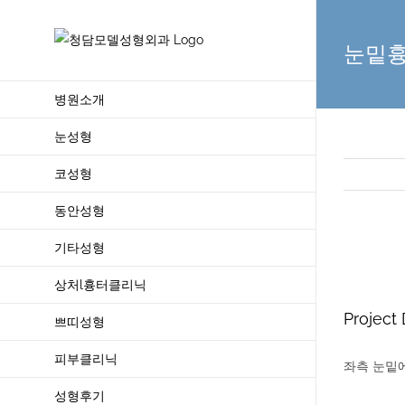
Skip
to
눈밑
content
병원소개
눈성형
코성형
동안성형
기타성형
View
Larger
상처l흉터클리닉
Image
Project 
쁘띠성형
피부클리닉
좌측 눈밑에
성형후기