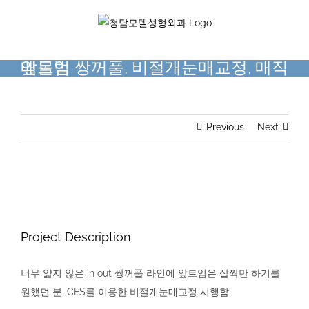
Skip
to
content
매몰법 쌍꺼풀, 비절개눈매교정, 매직앞트임
Previous
Next
View
Larger
Image
Project Description
너무 얇지 않은 in out 쌍꺼풀 라인에 앞트임은 살짝만 하기를
원했던 분. CFS를 이용한 비절개눈매교정 시행함.