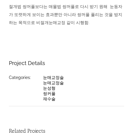
절개법 쌍꺼풀보다는 매몰법 쌍꺼풀로 다시 받기 원해 눈동자
가 또렷하게 보이는 효과뿐만 아니라 쌍꺼풀 풀리는 것을 방지
하는 목적으로 비절개눈매교정 같이 시행함.
Project Details
Categories:
눈매교정술
눈매교정술
눈성형
쌍커풀
재수술
Related Projects