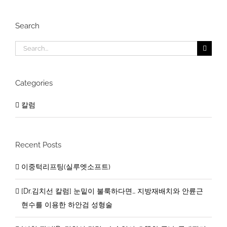
Search
Search
for:
Categories
칼럼
Recent Posts
이중턱리프팅(실루엣소프트)
[Dr.김치선 칼럼] 눈밑이 불룩하다면… 지방재배치와 안륜근
현수를 이용한 하안검 성형술