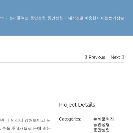
me
/
눈꺼풀쳐짐
,
동안성형
,
동안성형
/
내시경을 이용한 이마눈썹거상술
Previous
Next
Project Details
Categories:
눈꺼풀쳐짐
면 더 인상이 강해보이고 눈
동안성형
 수술 후 4개월로 눈에 띄는
동안성형