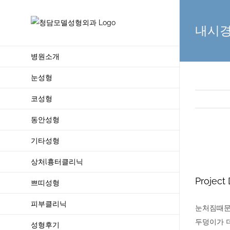
Skip
to
내시경
content
병원소개
눈성형
코성형
동안성형
기타성형
View
Larger
상처l흉터클리닉
Image
Project 
쁘띠성형
피부클리닉
눈처짐때문
두덩이가 더
성형후기