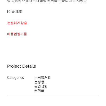
썹 찌름에 대해서는 매몰법 쌍꺼풀 수술로 교정 시행함.
[수술내용]
눈썹하거상술
매몰법쌍꺼풀
Project Details
Categories:
눈꺼풀쳐짐
눈성형
동안성형
쌍커풀