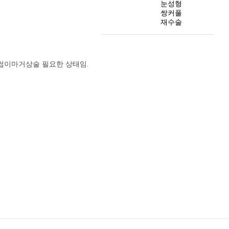
눈성형
쌍커풀
재수술
눈썹이마거상술 필요한 상태임.