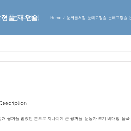
두덩이 지방이식
Home
/
눈꺼풀쳐짐
,
눈매교정술
,
눈매교정술
,
Description
절개 쌍꺼풀 받았던 분으로 지나치게 큰 쌍꺼풀, 눈동자 크기 비대칭, 움