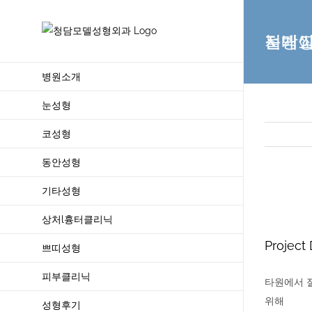
Skip
to
절개쌍꺼풀 재수술, 눈매교정, 눈
content
병원소개
눈성형
코성형
동안성형
기타성형
View
Larger
상처l흉터클리닉
Image
Project 
쁘띠성형
피부클리닉
타원에서 
위해
성형후기