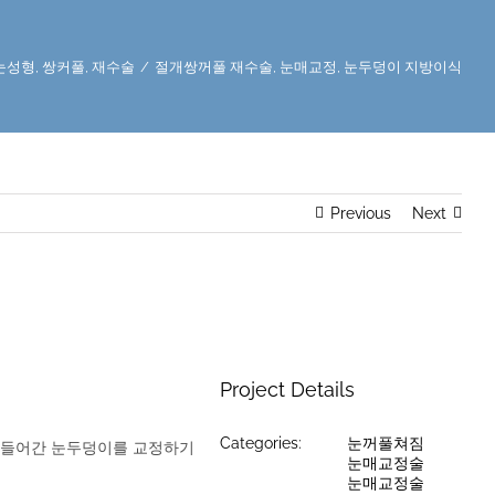
눈성형
,
쌍커풀
,
재수술
/
절개쌍꺼풀 재수술, 눈매교정, 눈두덩이 지방이식
Previous
Next
Project Details
Categories:
눈꺼풀쳐짐
푹 들어간 눈두덩이를 교정하기
눈매교정술
눈매교정술