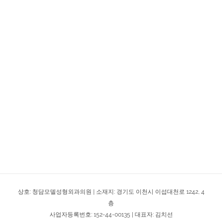
긴코
긴코
남자코
매부리/긴코
코성형
긴코
긴코
매부리/긴코
복코
코성형
콧볼축소
상호: 청담모델성형외과의원 | 소재지: 경기도 이천시 이섭대천로 1242, 4
층
사업자등록번호: 152-44-00135 | 대표자: 김치선