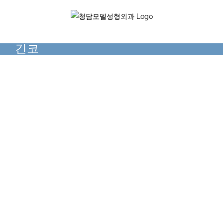
Skip
to
content
긴코
긴코
긴코
코재수술
긴코
긴코
매부리/긴코
코성형